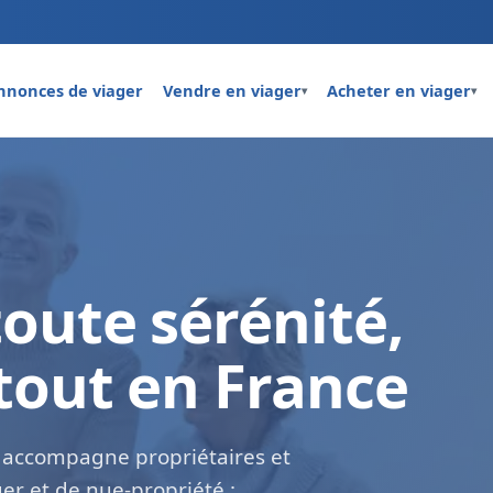
nnonces de viager
Vendre en viager
Acheter en viager
▾
▾
toute sérénité,
tout en France
s accompagne propriétaires et
ger et de nue-propriété :