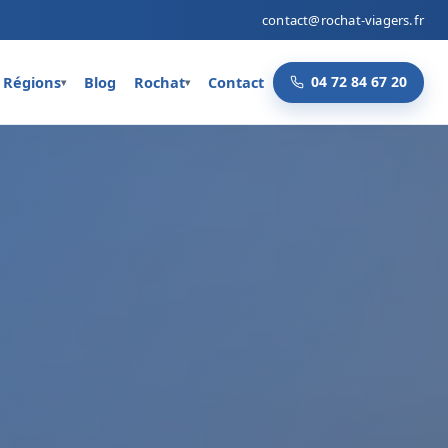
contact@rochat-viagers.fr
Régions
Blog
Rochat
Contact
04 72 84 67 20
▾
▾