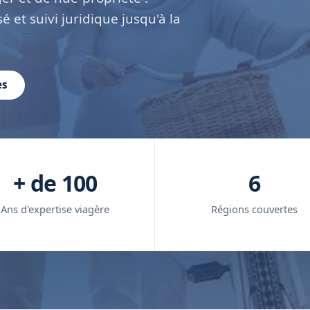
é et suivi juridique jusqu'à la
es
+ de 100
6
Ans d'expertise viagère
Régions couvertes